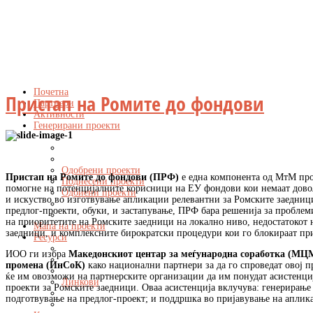
Почетна
Пристап на Ромите до фондови
Партнери
Активности
Генерирани проекти
Одобрени проекти
Пристап на Ромите до фондови (ПРФ)
е една компонента од МтМ про
Поднесени проекти
помогне на потенцијалните корисници на ЕУ фондови кои немаат дово
Одбиени проекти
и искуство во изготвување апликации релевантни за Ромските заедници
предлог-проекти, обуки, и застапување, ПРФ бара решенија за проблеми
на приоритетите на Ромските заедници на локално ниво, недостатокот 
Мапа на проекти
заедници, и комплексните бирократски процедури кои го блокираат пр
Ресурси
ИОО ги избра
Македонскиот центар за меѓународна соработка (МЦ
промена (ИнСоК)
како национални партнери за да го спроведат овој 
ќе им овозможи на партнерските организации да им понудат асистенци
Линкови
проекти за Ромските заедници. Оваа асистенција вклучува: генерирање
подготвување на предлог-проект; и поддршка во пријавување на аплик