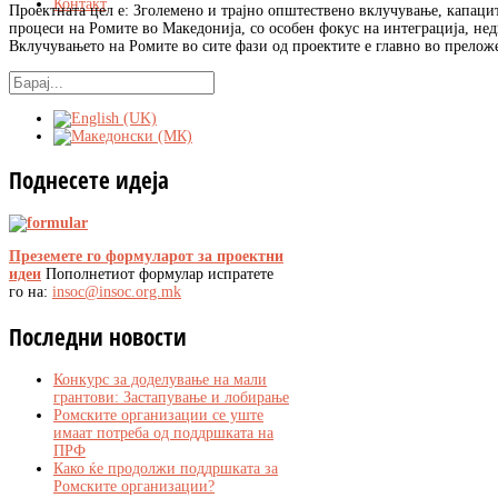
Контакт
Проектната цел е: Зголемено и трајно општествено вклучување, капаци
процеси на Ромите во Македонија, со особен фокус на интеграција, нед
Вклучувањето на Ромите во сите фази од проектите е главно во прелож
Поднесете
идеја
Преземете го формуларот за проектни
идеи
Пополнетиот формулар испратете
го на:
insoc@insoc.org.mk
Последни
новости
Конкурс за доделување на мали
грантови: Застапување и лобирање
Ромските организации се уште
имаат потреба од поддршката на
ПРФ
Како ќе продолжи поддршката за
Ромските организации?