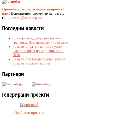
Преземете го формуларот за проектни
идеи
Пополнетиот формулар испратете
го на:
insoc@insoc.org.mk
Последни
новости
Конкурс за доделување на мали
грантови: Застапување и лобирање
Ромските организации се уште
имаат потреба од поддршката на
ПРФ
Како ќе продолжи поддршката за
Ромските организации?
Партнери
Генерирани
проекти
Одобрени проекти