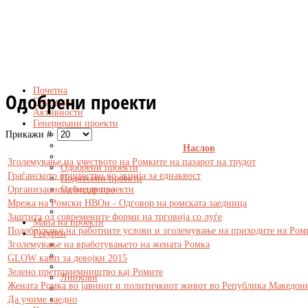
Почетна
Одобрени проекти
Партнери
Активности
Генерирани проекти
Прикажи #
Наслов
Зголемување на учеството на Ромките на пазарот на трудот
Одобрени проекти
Граѓанското општество во акција за еднаквост
Поднесени проекти
Организациска поддршка
Одбиени проекти
Мрежа на Ромски НВОи - Одговор на ромската заедница
Заштита од современите форми на трговија со луѓе
Мапа на проекти
Подобрување на работните услови и зголемување на приходите на Ром
Ресурси
Зголемување на вработувањето на жената Ромка
GLOW камп за девојки 2015
Зелено претприемништво кај Ромите
Линкови
Жената Ромка во јавниот и политичкиот живот во Република Македон
Да учиме заедно