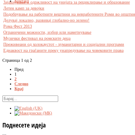
Контакт
Зајакнување и одржливост на унијата за рециклирање и образование
Летен камп за девојки
Подобрување на работните вештини на невработените Роми во општи
Делувај локално, развивај глобално-но зелено!
Рома Фест 2013
Ограничени можности, избор или наметнување
Музички фестивал на ромските деца
Преживеани од холокаустот - хуманитарни и социjални програми
Еднаквост на граѓаните преку унапредување на човековите права
Страница 1 од 2
Пред
1
2
Следно
Крај
Поднесете
идеја