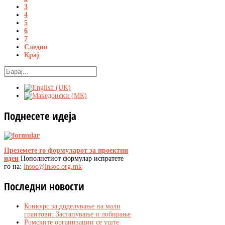
3
4
5
6
7
Следно
Крај
Поднесете
идеја
Преземете го формуларот за проектни
идеи
Пополнетиот формулар испратете
го на:
insoc@insoc.org.mk
Последни
новости
Конкурс за доделување на мали
грантови: Застапување и лобирање
Ромските организации се уште