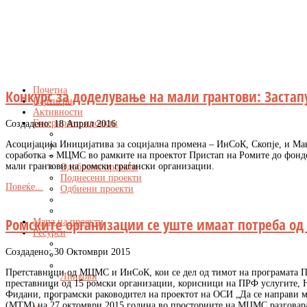
Почетна
Конкурс за доделување на мали грантови: Заста
Партнери
Активности
Генерирани проекти
Создадено: 18 Април 2016
Асоцијација Иницијатива за социјална промена – ИнСоК, Скопје, и Ма
соработка – МЦМС во рамките на проектот Пристап на Ромите до фондо
мали грантови на ромски граѓански организации.
Одобрени проекти
Поднесени проекти
Повеќе...
Одбиени проекти
Ромските организации се уште имаат потреба од
Мапа на проекти
Ресурси
Создадено: 30 Октомври 2015
Претставници од МЦМС и ИнСоК, кои се дел од тимот на програмата П
Линкови
преставници од 15 ромски организации, корисници на ПРФ услугите, 
Фидани, програмски раководител на проектот на ОСИ „Да се направи 
(МТМ) на 27 октомври 2015 година во просториите на МЦМС разговараа