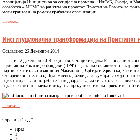
Асоцијација Иницијатива за социјална промена – ИнСоК, Скопје, и Ма
соработка – МЦМС во рамките на проектот Пристап на Ромите до фондо
мали грантови на ромски граѓански организации.
Повеќе...
Институционална трансформација на Пристапот 
Создадено: 26 Декември 2014
На 11 и 12 декември 2014 година во Скопје се одржа Регионалниот сост
Пристап на Ромите до фондови (ПРФ). Целта на состанокот на кој прис
партнерските организации од Македонија, Србија и Хрватска, као и пр
Отворено општество од Будимпешта, беше да се сумира развојот на про
и достигнувања и потребите за подобрување; да се разговара за целите 
и да се разменат знаења и искуства преку посетите на проектите што се
Повеќе...
Страница 1 од 7
Пред
1
2