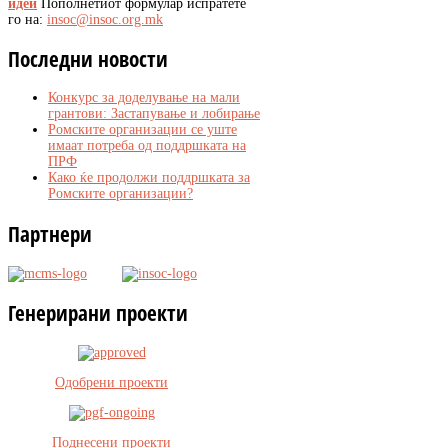
идеи
Пополнетиот формулар испратете
го на:
insoc@insoc.org.mk
Последни
новости
Конкурс за доделување на мали
грантови: Застапување и лобирање
Ромските организации се уште
имаат потреба од поддршката на
ПРФ
Како ќе продолжи поддршката за
Ромските организации?
Партнери
Генерирани
проекти
Одобрени проекти
Поднесени проекти