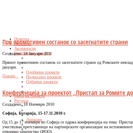
Почетна
Прв промотивен состанок со засегнатите страни
Партнери
Активности
Генерирани проекти
Создадено: 24 Јануари 2011
Првиот промотивен состанок со засегнатите страни од Ромските невла
јануари.
Одобрени проекти
Повеќе...
Поднесени проекти
Одбиени проекти
Конференција за проектот „Пристап за Ромите д
Мапа на проекти
Ресурси
Создадено: 18 Ноември 2010
Софија, Бугарија, 15-17.11.2010 г.
Линкови
Од 15 до 17 ноември во Софија се одржа конференција на тема: Приста
учествуваа претставници на партнерските организации на истоимениот
отворено општество (ИОО).