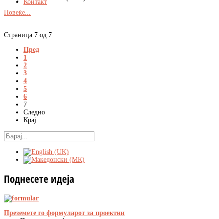
Контакт
Повеќе...
Страница 7 од 7
Пред
1
2
3
4
5
6
7
Следно
Крај
Поднесете
идеја
Преземете го формуларот за проектни