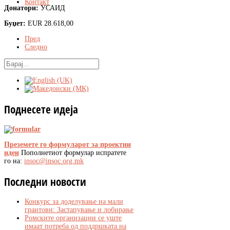
Контакт
Донатори:
УСАИД
Буџет:
EUR 28.618,00
Пред
Следно
Поднесете
идеја
Преземете го формуларот за проектни
идеи
Пополнетиот формулар испратете
го на:
insoc@insoc.org.mk
Последни
новости
Конкурс за доделување на мали
грантови: Застапување и лобирање
Ромските организации се уште
имаат потреба од поддршката на