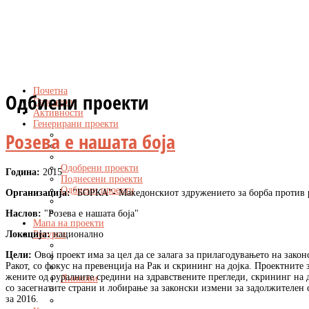
Почетна
Одбиени проекти
Партнери
Активности
Генерирани проекти
Розева е нашата боја
Одобрени проекти
Година:
2015
Поднесени проекти
Одбиени проекти
Организација:
"БОРКА"- Македонскиот здружението за борба против 
Наслов:
"Розева е нашата боја"
Мапа на проекти
Ресурси
Локација:
национално
Цели:
Овој проект има за цел да се залага за прилагодувањето на зако
Ракот, со фокус на превенција на Рак и скрининг на дојка. Проектните 
жените од руралните средини на здравствените прегледи, скрининг на
Линкови
со засегнатите страни и лобирање за законски измени за задолжителен 
за 2016.